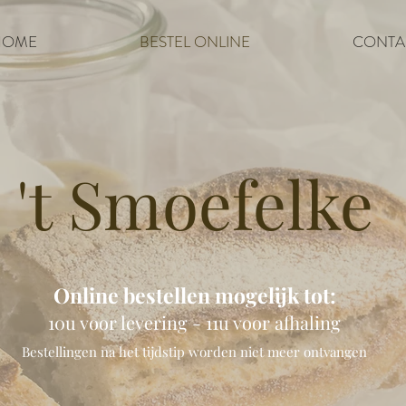
HOME
BESTEL ONLINE
CONTA
't Smoefelke
Online bestellen mogelijk tot:
10u voor levering - 11u voor afhaling
Bestellingen na het tijdstip worden niet meer ontvangen