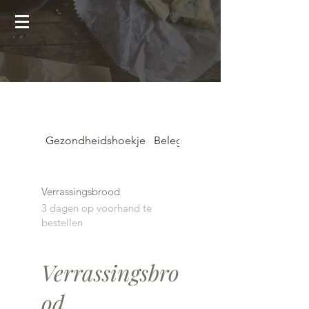
Gezondheidshoekje
Belegde broodjes
Verrassingsbrood
3 dagen op voorhand te
bestellen
Verrassingsbro
od