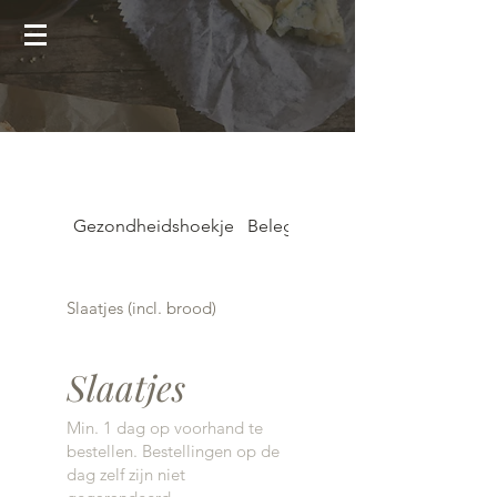
Gezondheidshoekje
Belegde broodjes
Slaatjes (incl. brood)
Slaatjes
Min. 1 dag op voorhand te
bestellen. Bestellingen op de
dag zelf zijn niet