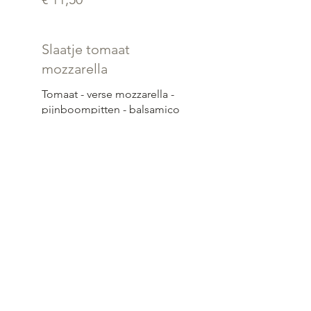
Slaatje tomaat
mozzarella
Tomaat - verse mozzarella -
pijnboompitten - balsamico
- sla
€ 11,50
Koude vleesschotel
Gevarieerde vleessoorten -
sla - tomaat - ei - wortel -
komkommer
€ 11,50